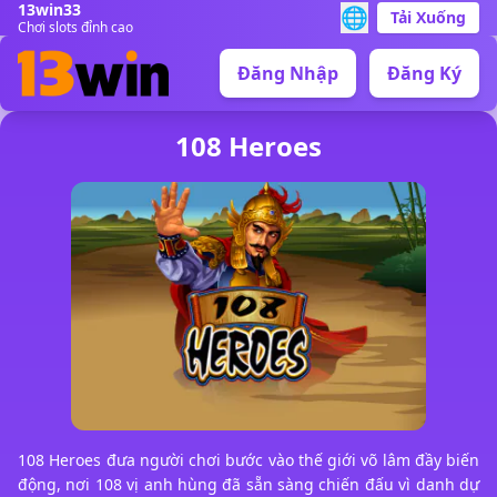
13win33
🌐
Tải Xuống
Chơi slots đỉnh cao
Đăng Nhập
Đăng Ký
108 Heroes
108 Heroes đưa người chơi bước vào thế giới võ lâm đầy biến
động, nơi 108 vị anh hùng đã sẵn sàng chiến đấu vì danh dự