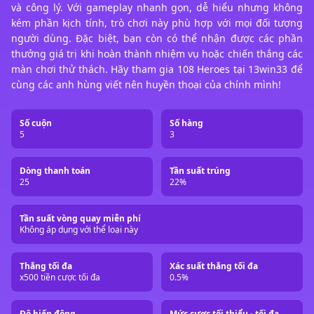
và công lý. Với gameplay nhanh gọn, dễ hiểu nhưng không
kém phần kịch tính, trò chơi này phù hợp với mọi đối tượng
người dùng. Đặc biệt, bạn còn có thể nhận được các phần
thưởng giá trị khi hoàn thành nhiệm vụ hoặc chiến thắng các
màn chơi thử thách. Hãy tham gia 108 Heroes tại 13win33 để
cùng các anh hùng viết nên huyền thoại của chính mình!
Số cuộn
Số hàng
5
3
Dòng thanh toán
Tần suất trúng
25
22%
Tần suất vòng quay miễn phí
Không áp dụng với thể loại này
Thắng tối đa
Xác suất thắng tối đa
x500 tiền cược tối đa
0.5%
Độ biến động
Mức cược tối thiểu - tối đa