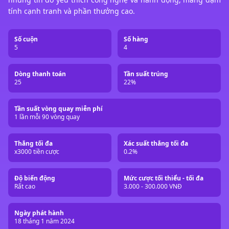
tính cạnh tranh và phần thưởng cao.
Số cuộn
Số hàng
5
4
Dòng thanh toán
Tần suất trúng
25
22%
Tần suất vòng quay miễn phí
1 lần mỗi 90 vòng quay
Thắng tối đa
Xác suất thắng tối đa
x3000 tiền cược
0.2%
Độ biến động
Mức cược tối thiểu - tối đa
Rất cao
3.000 - 300.000 VNĐ
Ngày phát hành
18 tháng 1 năm 2024