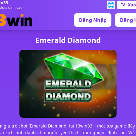
in33
🌐
Tải Xu
slots đỉnh cao
Đăng Nhập
Đăng 
Emerald Diamond
 gia trò chơi 'Emerald Diamond' tại 13win33 – một tựa game đầ
và kịch tính dành cho người yêu thích trải nghiệm đỉnh cao. Với