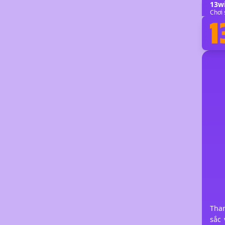
13w
Chơi 
Tham
sắc 